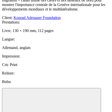
migration – l'atlas utilise des cartes et des tableaux de bord pour
montrer l'importance centrale de la Genève internationale pour les
développements mondiaux et le multilatéralisme.
Client
:
Konrad Adenauer Foundation
Prestations
:
Livre, 130 × 190 mm, 112 pages
Langue
:
Allemand, anglais
Impression
:
Cric Print
Reliure
:
Bubu