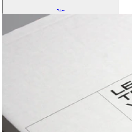
Print