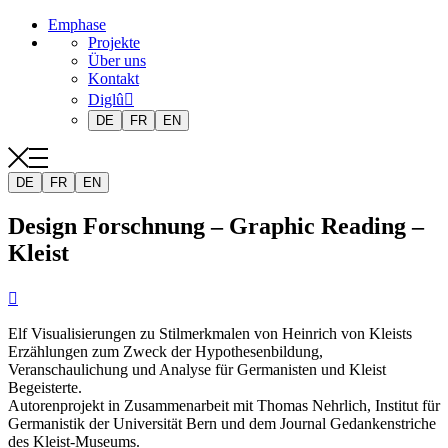
Emphase
Projekte
Über uns
Kontakt
Diglû
DE
FR
EN
DE
FR
EN
Design Forschnung – Graphic Reading –
Kleist

Elf Visualisierungen zu Stilmerkmalen von Heinrich von Kleists
Erzählungen zum Zweck der Hypothesenbildung,
Veranschaulichung und Analyse für Germanisten und Kleist
Begeisterte.
Autorenprojekt in Zusammenarbeit mit Thomas Nehrlich, Institut für
Germanistik der Universität Bern und dem Journal Gedankenstriche
des Kleist-Museums.