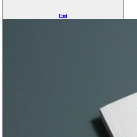
Print