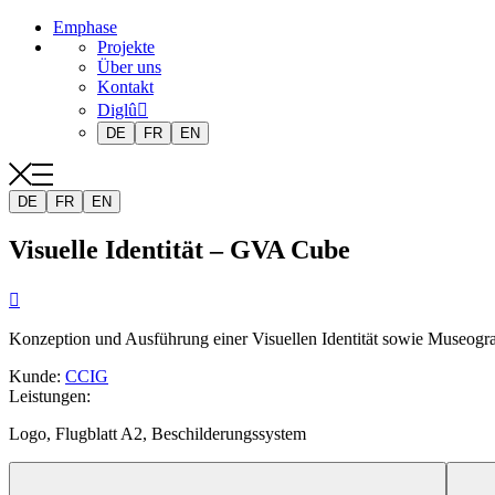
Emphase
Projekte
Über uns
Kontakt
Diglû
DE
FR
EN
DE
FR
EN
Visuelle Identität – GVA Cube

Konzeption und Ausführung einer Visuellen Identität sowie Museograf
Kunde
:
CCIG
Leistungen
:
Logo, Flugblatt A2, Beschilderungssystem