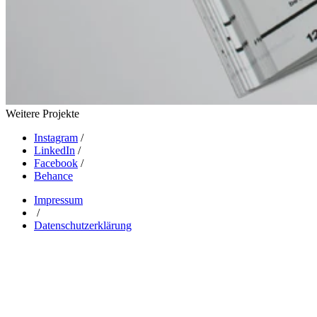
Weitere Projekte
Instagram
/
LinkedIn
/
Facebook
/
Behance
Impressum
/
Datenschutzerklärung