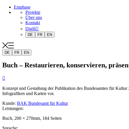
Emphase
Projekte
Über uns
Kontakt
Diglû
DE
FR
EN
DE
FR
EN
Buch – Restaurieren, konservieren, präsen

Konzept und Gestaltung der Publikation des Bundesamtes für Kultur
Infografiken und Karten vor.
Kunde
:
BAK Bundesamt für Kultur
Leistungen
:
Buch, 200 × 270mm, 184 Seiten
Sprache
: