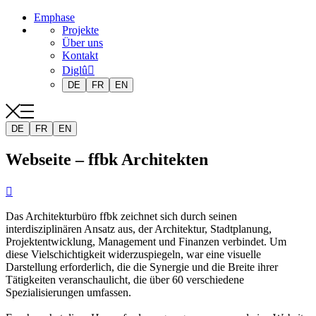
Emphase
Projekte
Über uns
Kontakt
Diglû
DE
FR
EN
DE
FR
EN
Webseite – ffbk Architekten

Das Architekturbüro ffbk zeichnet sich durch seinen
interdisziplinären Ansatz aus, der Architektur, Stadtplanung,
Projektentwicklung, Management und Finanzen verbindet. Um
diese Vielschichtigkeit widerzuspiegeln, war eine visuelle
Darstellung erforderlich, die die Synergie und die Breite ihrer
Tätigkeiten veranschaulicht, die über 60 verschiedene
Spezialisierungen umfassen.