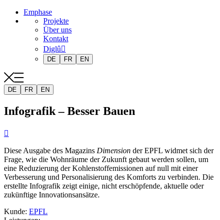
Emphase
Projekte
Über uns
Kontakt
Diglû
DE
FR
EN
DE
FR
EN
Infografik – Besser Bauen

Diese Ausgabe des Magazins
Dimension
der EPFL widmet sich der
Frage, wie die Wohnräume der Zukunft gebaut werden sollen, um
eine Reduzierung der Kohlenstoffemissionen auf null mit einer
Verbesserung und Personalisierung des Komforts zu verbinden. Die
erstellte Infografik zeigt einige, nicht erschöpfende, aktuelle oder
zukünftige Innovationsansätze.
Kunde
:
EPFL