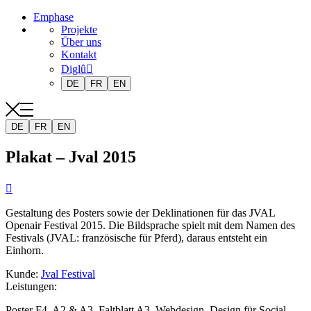
Emphase
Projekte
Über uns
Kontakt
Diglû
DE
FR
EN
DE
FR
EN
Plakat – Jval 2015

Gestaltung des Posters sowie der Deklinationen für das JVAL
Openair Festival 2015. Die Bildsprache spielt mit dem Namen des
Festivals (JVAL: französische für Pferd), daraus entsteht ein
Einhorn.
Kunde
:
Jval Festival
Leistungen
:
Poster F4, A2 & A3, Faltblatt A3, Webdesign, Design für Social