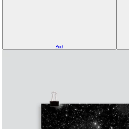
Print