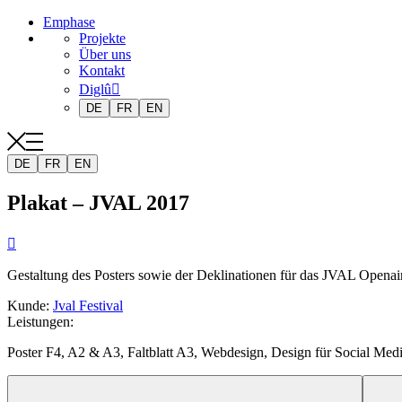
Emphase
Projekte
Über uns
Kontakt
Diglû
DE
FR
EN
DE
FR
EN
Plakat – JVAL 2017

Gestaltung des Posters sowie der Deklinationen für das JVAL Openair
Kunde
:
Jval Festival
Leistungen
:
Poster F4, A2 & A3, Faltblatt A3, Webdesign, Design für Social Medi