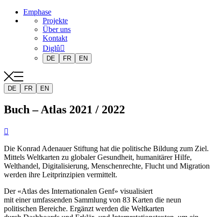
Emphase
Projekte
Über uns
Kontakt
Diglû
DE
FR
EN
DE
FR
EN
Buch – Atlas 2021 / 2022

Die Konrad Adenauer Stiftung hat die politische Bildung zum Ziel.
Mittels Weltkarten zu globaler Gesundheit, humanitärer Hilfe,
Welthandel, Digitalisierung, Menschenrechte, Flucht und Migration
werden ihre Leitprinzipien vermittelt.
Der «Atlas des Internationalen Genf» visualisiert
mit einer umfassenden Sammlung von 83 Karten die neun
politischen Bereiche. Ergänzt werden die Weltkarten