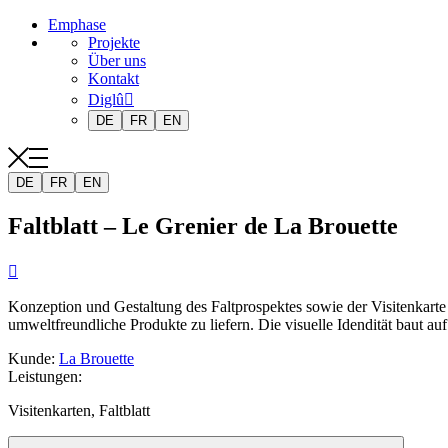
Emphase
Projekte
Über uns
Kontakt
Diglû
DE
FR
EN
DE
FR
EN
Faltblatt – Le Grenier de La Brouette

Konzeption und Gestaltung des Faltprospektes sowie der Visitenkarte f
umweltfreundliche Produkte zu liefern. Die visuelle Idendität baut au
Kunde
:
La Brouette
Leistungen
:
Visitenkarten, Faltblatt