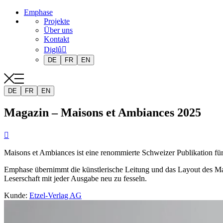
Emphase
Projekte
Über uns
Kontakt
Diglû
DE
FR
EN
DE
FR
EN
Magazin – Maisons et Ambiances 2025

Maisons et Ambiances ist eine renommierte Schweizer Publikation für 
Emphase übernimmt die künstlerische Leitung und das Layout des Maga
Leserschaft mit jeder Ausgabe neu zu fesseln.
Kunde
:
Etzel-Verlag AG