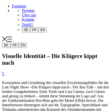
Emphase
Projekte
Über uns
Kontakt
Diglû
DE
FR
EN
DE
FR
EN
Visuelle Identität – Die Klügere kippt
nach

Konzeption und Gestaltung des visuellen Erscheinungsbildes für die
Late Night Show «Die Klügere kippt nach». Der Bar-Talk – mit den
beiden Gastgeberinnen Aline Trede und Lisa Catena, zwei Gästen
und genug zu trinken – nimmt diese Stimmung im Logo auf: Aus
der Farbkombination Rot-Blau geht der Moiré-Effekt hervor. Die
Interferenzen übertragen sich auf die Typographie. Sprechblase und
Trinkglas unterstreichen das Konzept des Abendprogramms mit