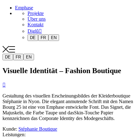
Emphase
Projekte
Über uns
Kontakt
Diglû
DE
FR
EN
DE
FR
EN
Visuelle Identität – Fashion Boutique

Gestaltung des visuellen Erscheinungsbildes der Kleiderboutique
Stéphanie in Nyon. Die elegant anmutende Schrift mit den Namen
Bourg 25 ist eine von Emphase entwickelte Font. Das Signet, die
Majuskeln, die Farbe Taupe und dasSkin-Touche Papier
kennzeichnen das Corporate Identity des Modegeschäfts.
Kunde
:
Stéphanie Boutique
Leistungen
: