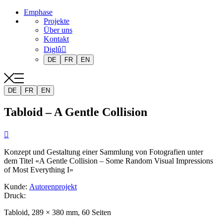
Emphase
Projekte
Über uns
Kontakt
Diglû
DE
FR
EN
DE
FR
EN
Tabloid – A Gentle Collision

Konzept und Gestaltung einer Sammlung von Fotografien unter
dem Titel «A Gentle Collision – Some Random Visual Impressions
of Most Everything I»
Kunde
:
Autorenprojekt
Druck
:
Tabloid, 289 × 380 mm, 60 Seiten