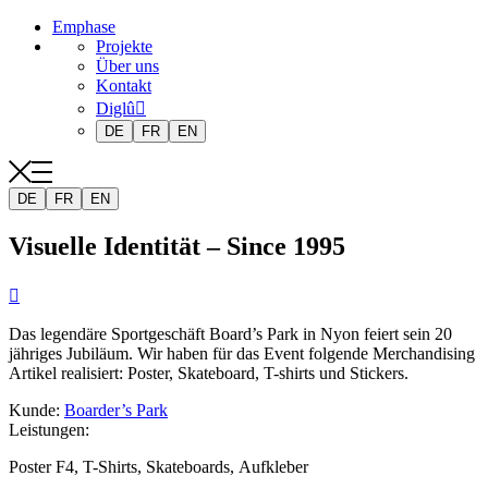
Emphase
Projekte
Über uns
Kontakt
Diglû
DE
FR
EN
DE
FR
EN
Visuelle Identität – Since 1995

Das legendäre Sportgeschäft Board’s Park in Nyon feiert sein 20
jähriges Jubiläum. Wir haben für das Event folgende Merchandising
Artikel realisiert: Poster, Skateboard, T-shirts und Stickers.
Kunde
:
Boarder’s Park
Leistungen
:
Poster F4, T-Shirts, Skateboards, Aufkleber