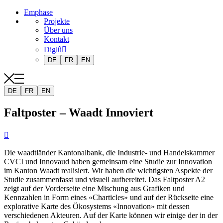
Emphase
Projekte
Über uns
Kontakt
Diglû
DE
FR
EN
DE
FR
EN
Faltposter – Waadt Innoviert

Die waadtländer Kantonalbank, die Industrie- und Handelskammer
CVCI und Innovaud haben gemeinsam eine Studie zur Innovation
im Kanton Waadt realisiert. Wir haben die wichtigsten Aspekte der
Studie zusammenfasst und visuell aufbereitet. Das Faltposter A2
zeigt auf der Vorderseite eine Mischung aus Grafiken und
Kennzahlen in Form eines «Charticles» und auf der Rückseite eine
explorative Karte des Ökosystems «Innovation» mit dessen
verschiedenen Akteuren. Auf der Karte können wir einige der in der