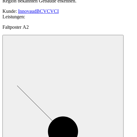
Region bekannten Gebäude erkennen.
Kunde
:
Innovaud
BCV
CVCI
Leistungen
:
Faltposter A2