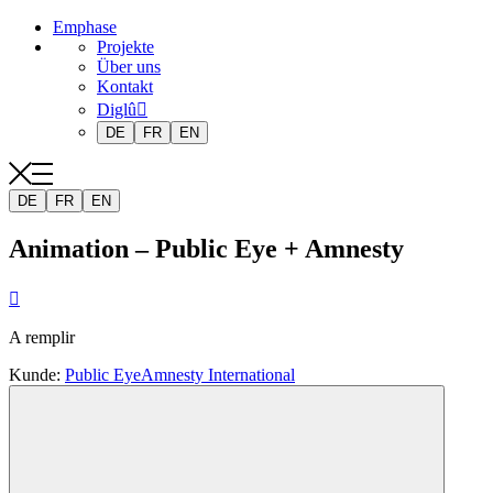
Emphase
Projekte
Über uns
Kontakt
Diglû
DE
FR
EN
DE
FR
EN
Animation – Public Eye + Amnesty

A remplir
Kunde
:
Public Eye
Amnesty International