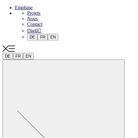
Emphase
Projets
Nous
Contact
Diglû
DE
FR
EN
DE
FR
EN